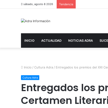
sábado, agosto 8 2026
Tendencia
INICIO
ACTUALIDAD
NOTICIAS ADRA
SUC
Inicio
/
Cultura Adra
/
Entregados los premios del XXI Cer
Cultura Adra
Entregados los p
Certamen Literar