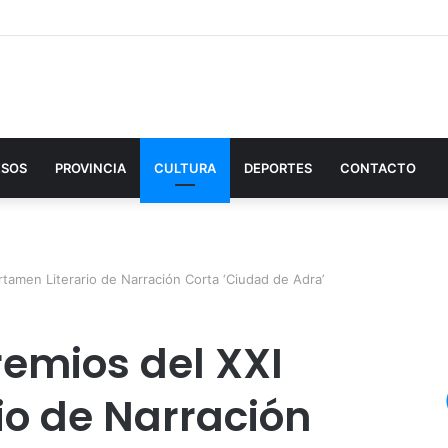
ESOS
PROVINCIA
CULTURA
DEPORTES
CONTACTO
tamen Literario de Narración Corta ‘Ciudad de Adra’
remios del XXI
io de Narración