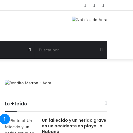
Acceso
Publicación
Barra
al
lateral
azar
Buscar
Publicación
por
al
azar
Lo + leído
Un fallecido y un herido grave
en un accidente en playa La
Habana