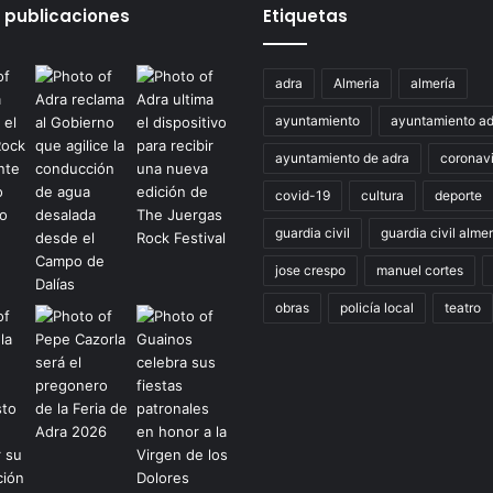
 publicaciones
Etiquetas
adra
Almeria
almería
ayuntamiento
ayuntamiento ad
ayuntamiento de adra
coronavi
covid-19
cultura
deporte
guardia civil
guardia civil almer
jose crespo
manuel cortes
obras
policía local
teatro