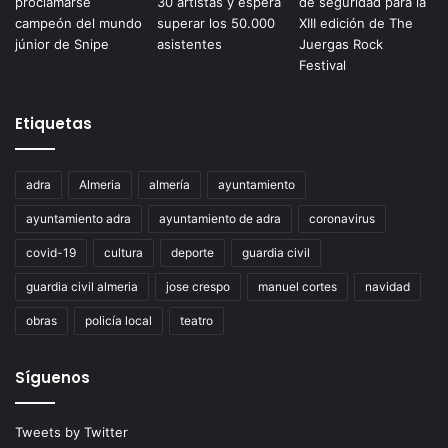
Etiquetas
adra
Almeria
almería
ayuntamiento
ayuntamiento adra
ayuntamiento de adra
coronavirus
covid-19
cultura
deporte
guardia civil
guardia civil almeria
jose crespo
manuel cortes
navidad
obras
policía local
teatro
Síguenos
Tweets by Twitter