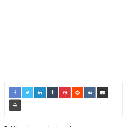
LinkedIn
Tumblr
Pinterest
Reddit
VKontakte
Compartir por correo electrónic
Imprimir