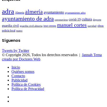
adra
almería
ayuntamiento
Almeria
ayuntamiento adra
ayuntamiento de adra
cultura
covid-19
coronavirus
deporte
manuel cortes
guardia civil
jose crespo
guardia civil almeria
navidad
obras
policía local
teatro
Síguenos
Tweets by Twitter
© Copyright 2026, Todos los derechos reservados |
Jannah Tema
creado por Doctores Web
Inicio
Quiénes somos
Contacto
Publicidad
Política de Cookies
Política de Privacidad
Facebook
Twitter