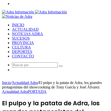
al
Acceso
azar
Menú
INICIO
ACTUALIDAD
NOTICIAS ADRA
SUCESOS
PROVINCIA
CULTURA
DEPORTES
CONTACTO
Buscar
Publicación
por
al
azar
Inicio
/
Actualidad Adra
/
El pulpo y la patata de Adra, los grandes
protagonistas del showcooking de Tony García y José Álvarez
Actualidad Adra
PORTADA
El pulpo y la patata de Adra, los