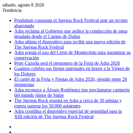
sábado, agosto 8 2026
Tendencia
Pendulum conquista el Juergas Rock Festival ante un recinto
abarrotado
Adra reclama al Gobierno que agilice la conducción de agua
desalada desde el Campo de Dalías
Adra ultima el dispositivo para recibir una nueva edición de
The Juergas Rock Festival
Adra regula el uso del Cerro de Montecristo para garantizar su
conservación
Pepe Cazorla será el pregonero de la Feria de Adra 2026
Guainos celebra sus fiestas patronales en honor a la Virgen de
los Dolores
El cartel de la Feria y Fiestas de Adra 2026, elegido entre 26
propuestas
Adra reconoce a Álvaro Rodríguez tras proclamarse campeón
del mundo júnior de Snipe
The Juergas Rock reunirá en Adra a cerca de 30 artistas y
espera superar los 50.000 asistentes
Adra coordina el dispositivo especial de seguridad para la
XIII edición de The Juergas Rock Festival
Barra
lateral
Publicación