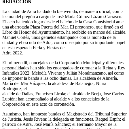
REDACCIÓN
La ciudad de Adra ha dado la bienvenida, de manera oficial, con la
lectura del pregón a cargo de José María Gómez Lázaro-Carrasco.
El acto ha tenido lugar desde el balcón de la Casa Consistorial ante
una abarrotada Plaza Puerta del Mar. El pregonero, que firmó en el
Libro de Honor del Ayuntamiento, ha recibido en manos del alcalde,
Manuel Cortés, unos gemelos estampados con la moneda de la
ciudad y el escudo de Adra, como obsequio por su importante papel
en esta esperada Feria y Fiestas de
Adra 2022.
El primer edil, concejales de la Corporación Municipal y diferentes
personalidades han sido los encargados de coronar a la Reina y Rey
Infantiles 2022, Melodía Vivente y Julián Moralmanzano, así como
de imponer la banda a las ocho damas. La alcaldesa de Almería,
María del Mar Vázquez; la alcaldesa de Balanegra, Nuria
Rodríguez; el
alcalde de Dalías, Francisco Lirola; el alcalde de Berja, José Carlos
Lupión; han acompañado al alcalde y a los concejales de la
Corporación en este acto de coronación.
Asimismo, han impuesto bandas el Magistrado del Tribunal Superior
de Justicia, Jesús Rivera; la delegada en funciones, Raquel Espín; el
párroco de Adra, José María Sánchez; el Hermano Mayor de la