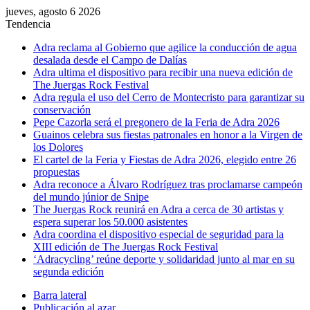
jueves, agosto 6 2026
Tendencia
Adra reclama al Gobierno que agilice la conducción de agua
desalada desde el Campo de Dalías
Adra ultima el dispositivo para recibir una nueva edición de
The Juergas Rock Festival
Adra regula el uso del Cerro de Montecristo para garantizar su
conservación
Pepe Cazorla será el pregonero de la Feria de Adra 2026
Guainos celebra sus fiestas patronales en honor a la Virgen de
los Dolores
El cartel de la Feria y Fiestas de Adra 2026, elegido entre 26
propuestas
Adra reconoce a Álvaro Rodríguez tras proclamarse campeón
del mundo júnior de Snipe
The Juergas Rock reunirá en Adra a cerca de 30 artistas y
espera superar los 50.000 asistentes
Adra coordina el dispositivo especial de seguridad para la
XIII edición de The Juergas Rock Festival
‘Adracycling’ reúne deporte y solidaridad junto al mar en su
segunda edición
Barra lateral
Publicación al azar