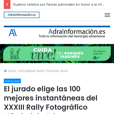
Guainos celebra sus fiestas patronales en honor a la Virgen de los Dolores
M
Inicio
/
Actualidad Adra
/
Noticias Adra
Noticias Adra
El jurado elige las 100
mejores instantáneas del
XXXIII Rally Fotográfico