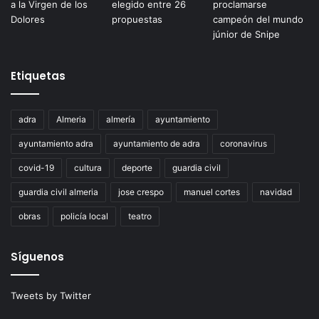
Etiquetas
adra
Almeria
almería
ayuntamiento
ayuntamiento adra
ayuntamiento de adra
coronavirus
covid-19
cultura
deporte
guardia civil
guardia civil almeria
jose crespo
manuel cortes
navidad
obras
policía local
teatro
Síguenos
Tweets by Twitter