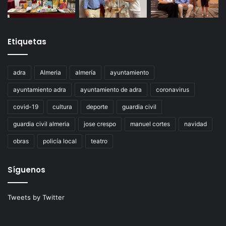
Etiquetas
adra
Almeria
almería
ayuntamiento
ayuntamiento adra
ayuntamiento de adra
coronavirus
covid-19
cultura
deporte
guardia civil
guardia civil almeria
jose crespo
manuel cortes
navidad
obras
policía local
teatro
Síguenos
Tweets by Twitter