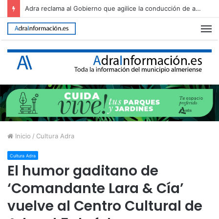
Adra ultima el dispositivo para recibir una nueva edición de The Juergas Rock Festival
M
Inicio
/
Cultura Adra
Cultura Adra
El humor gaditano de
‘Comandante Lara & Cía’
vuelve al Centro Cultural de