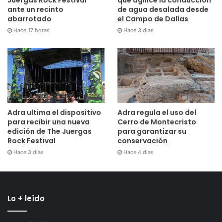
Juergas Rock Festival
que agilice la conducción
ante un recinto
de agua desalada desde
abarrotado
el Campo de Dalías
Hace 17 horas
Hace 3 días
Adra ultima el dispositivo
Adra regula el uso del
para recibir una nueva
Cerro de Montecristo
edición de The Juergas
para garantizar su
Rock Festival
conservación
Hace 3 días
Hace 4 días
Lo + leído