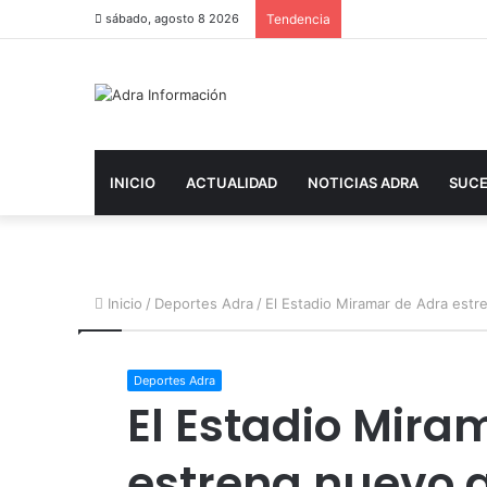
sábado, agosto 8 2026
Tendencia
INICIO
ACTUALIDAD
NOTICIAS ADRA
SUC
Inicio
/
Deportes Adra
/
El Estadio Miramar de Adra estr
Deportes Adra
El Estadio Mira
estrena nuevo 