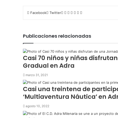
LinkedIn
Tumblr
Pinterest
Reddit
VKontakte
Compartir
Imprimir
Facebook
Twitter
por
correo
electrónico
Publicaciones relacionadas
Casi 70 niños y niñas disfrut
Gradual en Adra
marzo 31, 2021
Casi una treintena de partici
‘Multiaventura Náutica’ en Ad
agosto 10, 2022