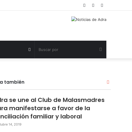
Acceso
Publicación
Barra
al
lateral
azar
Buscar
Publicación
por
al
ra también
Cerrar
azar
ra se une al Club de Malasmadres
ra manifestarse a favor de la
nciliación familiar y laboral
tubre 14, 2019