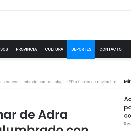
ESOS
PROVINCIA
CULTURA
DEPORTES
CONTACTO
Mi
ena nuevo alumbrado con tecnología LED a finales de noviembre
Ad
pa
mar de Adra
co
oc
alumbrado con