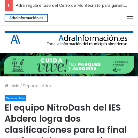
Adra regula el uso del Cerro de Montecristo para garantizar su conservación
M
Inicio
/
Deportes Adra
Deportes Adra
El equipo NitroDash del IES
Abdera logra dos
clasificaciones para la final