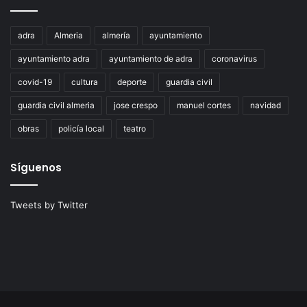
adra
Almeria
almería
ayuntamiento
ayuntamiento adra
ayuntamiento de adra
coronavirus
covid-19
cultura
deporte
guardia civil
guardia civil almeria
jose crespo
manuel cortes
navidad
obras
policía local
teatro
Síguenos
Tweets by Twitter