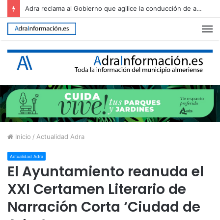
Adra ultima el dispositivo para recibir una nueva edición de The Juergas Rock Festival
M
Inicio
/
Actualidad Adra
Actualidad Adra
El Ayuntamiento reanuda el
XXI Certamen Literario de
Narración Corta ‘Ciudad de