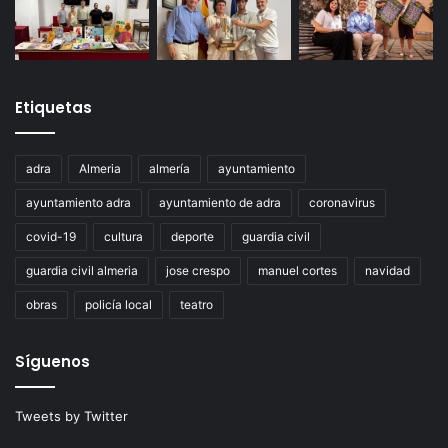
Etiquetas
adra
Almeria
almería
ayuntamiento
ayuntamiento adra
ayuntamiento de adra
coronavirus
covid-19
cultura
deporte
guardia civil
guardia civil almeria
jose crespo
manuel cortes
navidad
obras
policía local
teatro
Síguenos
Tweets by Twitter