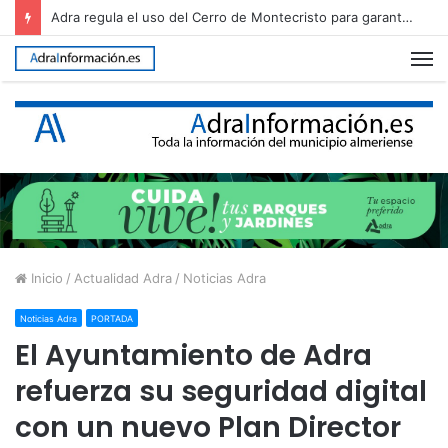
Adra regula el uso del Cerro de Montecristo para garantizar su conservación
M
Inicio
/
Actualidad Adra
/
Noticias Adra
Noticias Adra
PORTADA
El Ayuntamiento de Adra
refuerza su seguridad digital
con un nuevo Plan Director