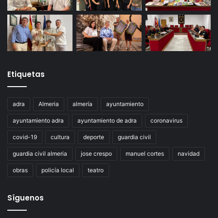
Etiquetas
adra
Almeria
almería
ayuntamiento
ayuntamiento adra
ayuntamiento de adra
coronavirus
covid-19
cultura
deporte
guardia civil
guardia civil almeria
jose crespo
manuel cortes
navidad
obras
policía local
teatro
Síguenos