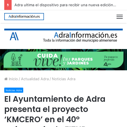
Adra regula el uso del Cerro de Montecristo para garantizar su conservación
M
Inicio
/
Actualidad Adra
/
Noticias Adra
Noticias Adra
El Ayuntamiento de Adra
presenta el proyecto
‘KMCERO’ en el 40º