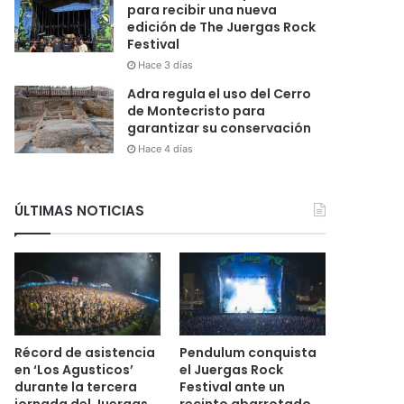
para recibir una nueva
edición de The Juergas Rock
Festival
Hace 3 días
Adra regula el uso del Cerro
de Montecristo para
garantizar su conservación
Hace 4 días
ÚLTIMAS NOTICIAS
Récord de asistencia
Pendulum conquista
en ‘Los Agusticos’
el Juergas Rock
durante la tercera
Festival ante un
jornada del Juergas
recinto abarrotado