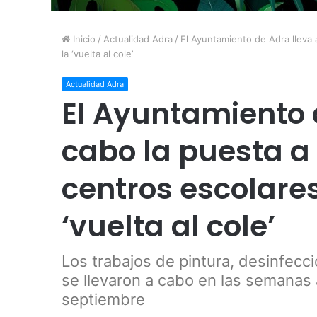
Inicio
/
Actualidad Adra
/
El Ayuntamiento de Adra lleva 
la ‘vuelta al cole’
Actualidad Adra
El Ayuntamiento 
cabo la puesta a
centros escolares
‘vuelta al cole’
Los trabajos de pintura, desinfecci
se llevaron a cabo en las semanas a
septiembre