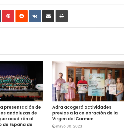
In
Tumblr
Pinterest
Reddit
VKontakte
Compartir por correo electrónico
Imprimir
la presentación de
Adra acogerá actividades
nes andaluzas de
previas a la celebración de la
ue acudirán al
Virgen del Carmen
 de España de
mayo 30, 2023