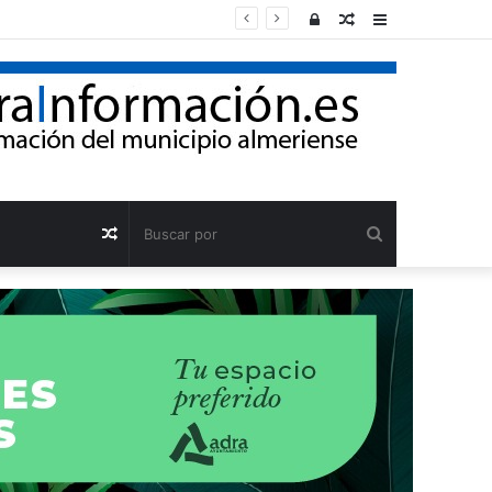
Acceso
Publicación
Barra
al
lateral
azar
Buscar
Publicación
por
al
azar