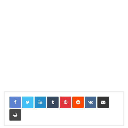
LinkedIn
Tumblr
Pinterest
Reddit
VKontakte
Compartir por correo electrónic
Imprimir