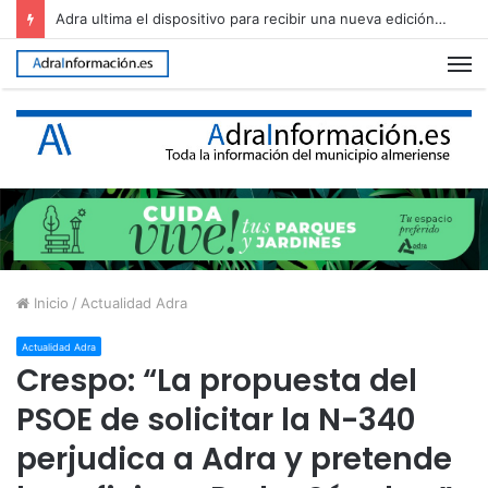
Adra regula el uso del Cerro de Montecristo para garantizar su conservación
M
Inicio
/
Actualidad Adra
Actualidad Adra
Crespo: “La propuesta del
PSOE de solicitar la N-340
perjudica a Adra y pretende