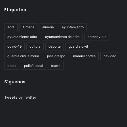
Etiquetas
adra
Almeria
almería
ayuntamiento
ayuntamiento adra
ayuntamiento de adra
coronavirus
covid-19
cultura
deporte
guardia civil
guardia civil almeria
jose crespo
manuel cortes
navidad
obras
policía local
teatro
Síguenos
Tweets by Twitter