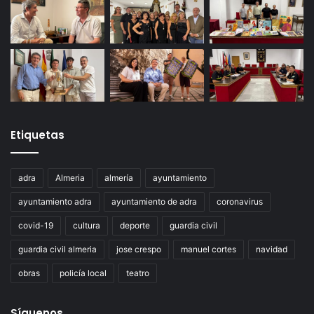
Etiquetas
adra
Almeria
almería
ayuntamiento
ayuntamiento adra
ayuntamiento de adra
coronavirus
covid-19
cultura
deporte
guardia civil
guardia civil almeria
jose crespo
manuel cortes
navidad
obras
policía local
teatro
Síguenos