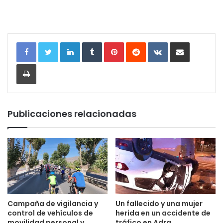
LinkedIn
Tumblr
Pinterest
Reddit
VKontakte
Compartir por correo electrónic
Imprimir
Publicaciones relacionadas
Campaña de vigilancia y
Un fallecido y una mujer
control de vehículos de
herida en un accidente de
movilidad personal y
tráfico en Adra