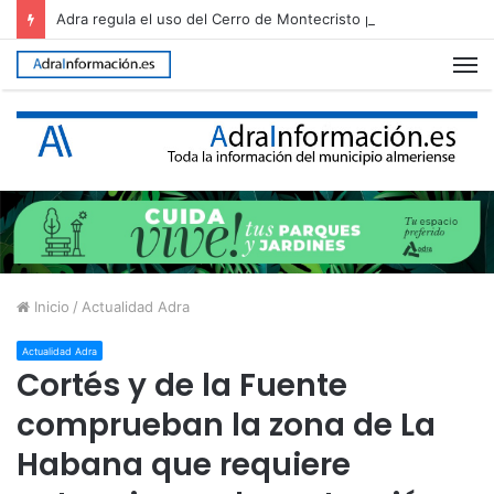
Adra regula el uso del Cerro de Montecristo para garantizar su conservación
M
Inicio
/
Actualidad Adra
Actualidad Adra
Cortés y de la Fuente
comprueban la zona de La
Habana que requiere