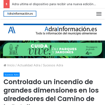
Adra ultima el dispositivo para recibir una nueva edición de The Juergas Rock Festival
M
Inicio
/
Actualidad Adra
/
Sucesos Adra
Sucesos Adra
Controlado un incendio de
grandes dimensiones en los
alrededores del Camino de