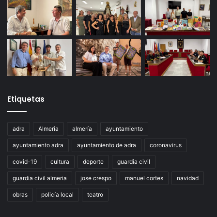
Etiquetas
adra
Almeria
almería
ayuntamiento
ayuntamiento adra
ayuntamiento de adra
coronavirus
covid-19
cultura
deporte
guardia civil
guardia civil almeria
jose crespo
manuel cortes
navidad
obras
policía local
teatro