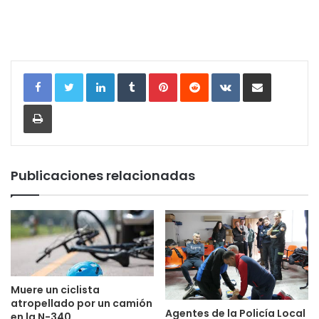
LinkedIn
Tumblr
Pinterest
Reddit
VKontakte
Compartir por correo electrónic
Imprimir
Publicaciones relacionadas
Muere un ciclista
atropellado por un camión
Agentes de la Policía Local
en la N-340