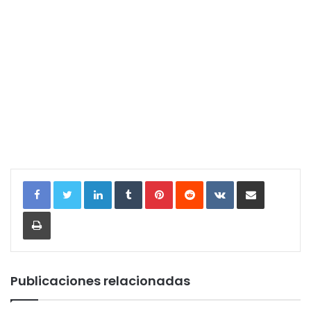
LinkedIn
Tumblr
Pinterest
Reddit
VKontakte
Compartir por correo electrónic
Imprimir
Publicaciones relacionadas