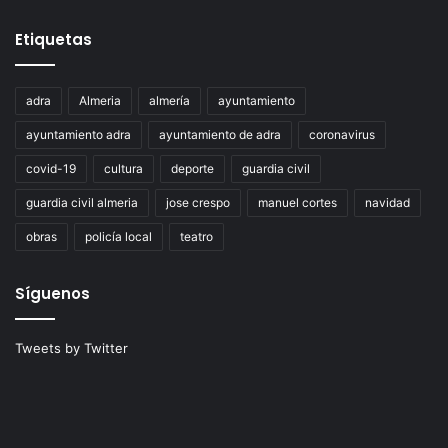
Etiquetas
adra
Almeria
almería
ayuntamiento
ayuntamiento adra
ayuntamiento de adra
coronavirus
covid-19
cultura
deporte
guardia civil
guardia civil almeria
jose crespo
manuel cortes
navidad
obras
policía local
teatro
Síguenos
Tweets by Twitter