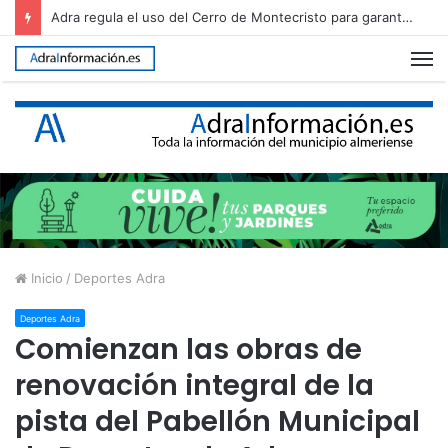
Pepe Cazorla será el pregonero de la Feria de Adra 2026
M
Inicio
/
Deportes Adra
Deportes Adra
Comienzan las obras de
renovación integral de la
pista del Pabellón Municipal