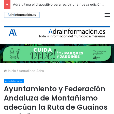
Adra ultima el dispositivo para recibir una nueva edición de The Juergas Rock Festival
M
Inicio
/
Actualidad Adra
Actualidad Adra
Ayuntamiento y Federación
Andaluza de Montañismo
adecúan la Ruta de Guainos