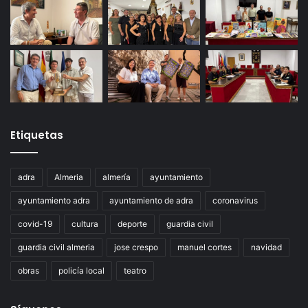
Etiquetas
adra
Almeria
almería
ayuntamiento
ayuntamiento adra
ayuntamiento de adra
coronavirus
covid-19
cultura
deporte
guardia civil
guardia civil almeria
jose crespo
manuel cortes
navidad
obras
policía local
teatro