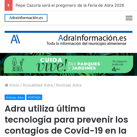
Pepe Cazorla será el pregonero de la Feria de Adra 2026
M
Inicio
/
Actualidad Adra
/
Noticias Adra
Noticias Adra
PORTADA
Adra utiliza última
tecnología para prevenir los
contagios de Covid-19 en la