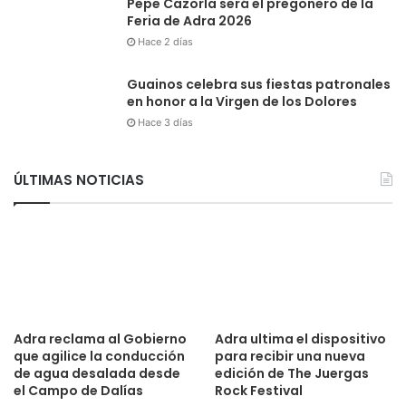
Pepe Cazorla será el pregonero de la
Feria de Adra 2026
Hace 2 días
Guainos celebra sus fiestas patronales
en honor a la Virgen de los Dolores
Hace 3 días
ÚLTIMAS NOTICIAS
Adra reclama al Gobierno
Adra ultima el dispositivo
que agilice la conducción
para recibir una nueva
de agua desalada desde
edición de The Juergas
el Campo de Dalías
Rock Festival