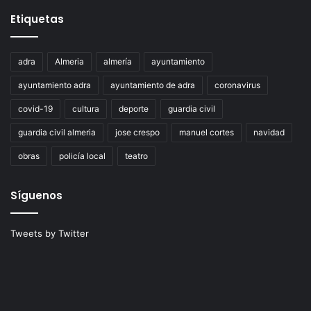
Etiquetas
adra
Almeria
almería
ayuntamiento
ayuntamiento adra
ayuntamiento de adra
coronavirus
covid-19
cultura
deporte
guardia civil
guardia civil almeria
jose crespo
manuel cortes
navidad
obras
policía local
teatro
Síguenos
Tweets by Twitter