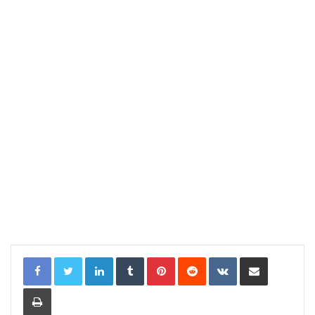
LinkedIn
Tumblr
Pinterest
Reddit
VKontakte
Compartir por correo electrónic
Imprimir