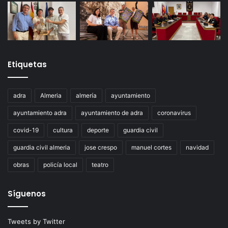
Etiquetas
adra
Almeria
almería
ayuntamiento
ayuntamiento adra
ayuntamiento de adra
coronavirus
covid-19
cultura
deporte
guardia civil
guardia civil almeria
jose crespo
manuel cortes
navidad
obras
policía local
teatro
Síguenos
Tweets by Twitter