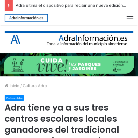
Adra regula el uso del Cerro de Montecristo para garantizar su conservación
M
Inicio
/
Cultura Adra
Cultura Adra
Adra tiene ya a sus tres
centros escolares locales
ganadores del tradicional