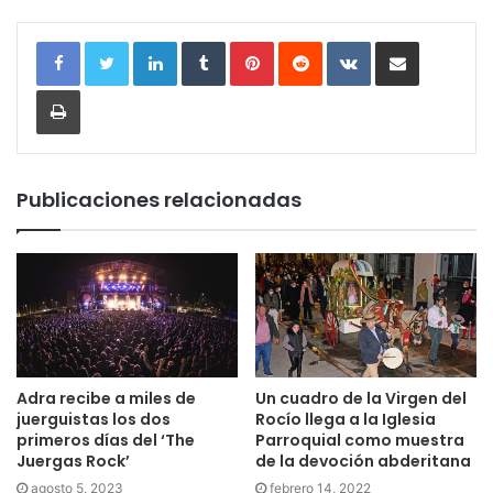
LinkedIn
Tumblr
Pinterest
Reddit
VKontakte
Compartir por correo electrónic
Imprimir
Publicaciones relacionadas
Adra recibe a miles de
Un cuadro de la Virgen del
juerguistas los dos
Rocío llega a la Iglesia
primeros días del ‘The
Parroquial como muestra
Juergas Rock’
de la devoción abderitana
agosto 5, 2023
febrero 14, 2022