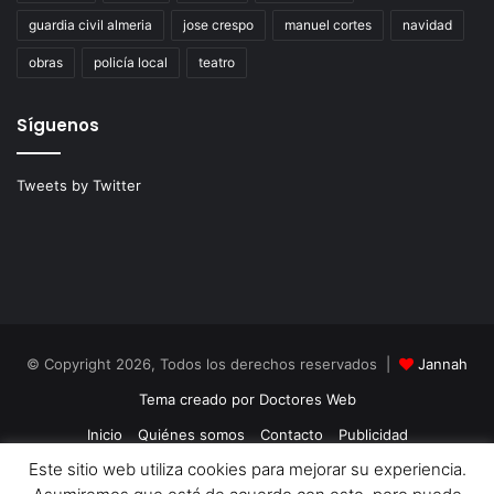
guardia civil almeria
jose crespo
manuel cortes
navidad
obras
policía local
teatro
Síguenos
Tweets by Twitter
© Copyright 2026, Todos los derechos reservados |
Jannah
Tema creado por Doctores Web
Inicio
Quiénes somos
Contacto
Publicidad
Este sitio web utiliza cookies para mejorar su experiencia.
Política de Cookies
Política de Privacidad