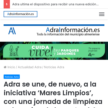
Adra regula el uso del Cerro de Montecristo para garantizar su conservación
M
Inicio
/
Actualidad Adra
/
Noticias Adra
Noticias Adra
Adra se une, de nuevo, a la
iniciativa ‘Mares Limpios’,
con una jornada de limpieza