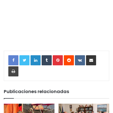
LinkedIn
Tumblr
Pinterest
Reddit
VKontakte
Compartir por correo electrónic
Imprimir
Publicaciones relacionadas