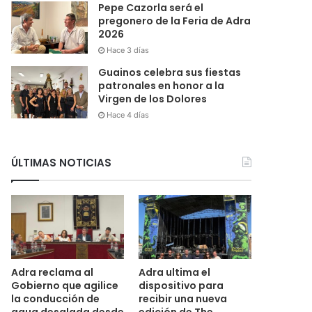
Pepe Cazorla será el
pregonero de la Feria de Adra
2026
Hace 3 días
Guainos celebra sus fiestas
patronales en honor a la
Virgen de los Dolores
Hace 4 días
ÚLTIMAS NOTICIAS
Adra reclama al
Adra ultima el
Gobierno que agilice
dispositivo para
la conducción de
recibir una nueva
agua desalada desde
edición de The