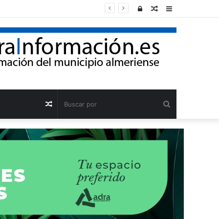
Acceso
Publicación
Barra
al
lateral
azar
Buscar
Publicación
por
al
azar