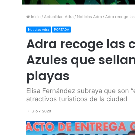
Inicio
/
Actualidad Adra
/
Noticias Adra
/
Adra recoge las
Noticias Adra
PORTADA
Adra recoge las 
Azules que sellan
playas
Elisa Fernández subraya que son “e
atractivos turísticos de la ciudad
julio 7, 2020