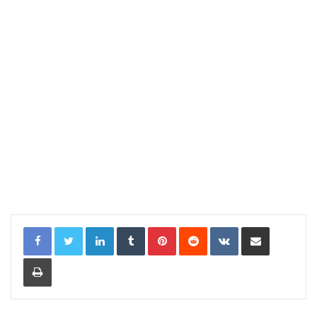
LinkedIn
Tumblr
Pinterest
Reddit
VKontakte
Compartir por correo electrónic
Imprimir