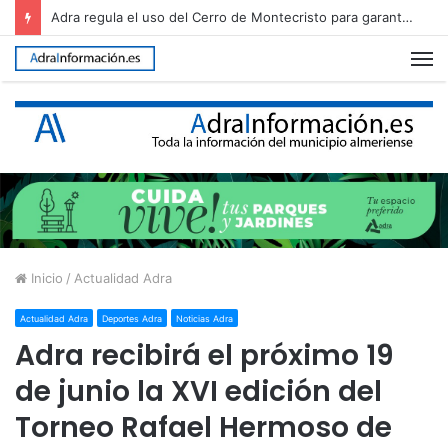
Adra regula el uso del Cerro de Montecristo para garantizar su conservación
M
Inicio
/
Actualidad Adra
Actualidad Adra
Deportes Adra
Noticias Adra
Adra recibirá el próximo 19
de junio la XVI edición del
Torneo Rafael Hermoso de