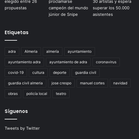
Etiquetas
adra
Almeria
almería
ayuntamiento
ayuntamiento adra
ayuntamiento de adra
coronavirus
covid-19
cultura
deporte
guardia civil
guardia civil almeria
jose crespo
manuel cortes
navidad
obras
policía local
teatro
Síguenos
Tweets by Twitter