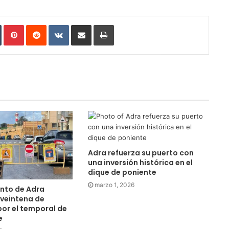
In
Tumblr
Pinterest
Reddit
VKontakte
Compartir por correo electrónico
Imprimir
Adra refuerza su puerto con
una inversión histórica en el
dique de poniente
marzo 1, 2026
ento de Adra
 veintena de
por el temporal de
e