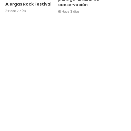
Juergas Rock Festival
conservación
Hace 2 días
Hace 3 días