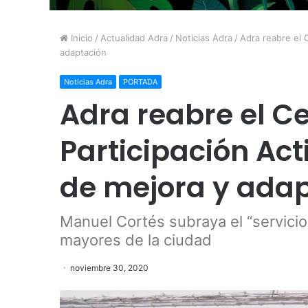
Inicio
/
Actualidad Adra
/
Noticias Adra
/
Adra reabre el 
adaptación
Noticias Adra
PORTADA
Adra reabre el C
Participación Act
de mejora y ada
Manuel Cortés subraya el “servicio
mayores de la ciudad
noviembre 30, 2020