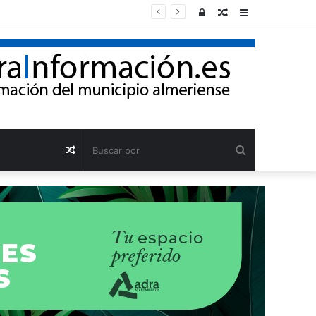
Acceso
Publicación
Barra
al
lateral
azar
Buscar
Publicación
por
al
azar