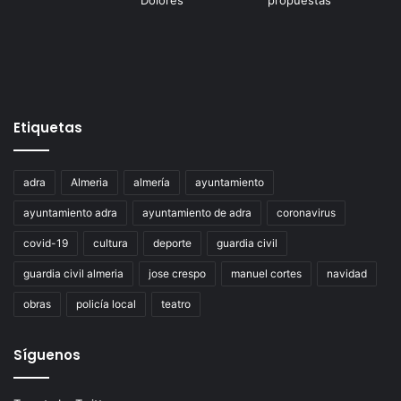
Etiquetas
adra
Almeria
almería
ayuntamiento
ayuntamiento adra
ayuntamiento de adra
coronavirus
covid-19
cultura
deporte
guardia civil
guardia civil almeria
jose crespo
manuel cortes
navidad
obras
policía local
teatro
Síguenos