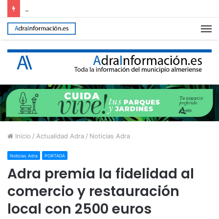
Adra reconoce a Álvaro Rodríguez tras proclamarse campeón del mundo júnior de Snipe
M
Inicio
/
Actualidad Adra
/
Noticias Adra
Noticias Adra
PORTADA
Adra premia la fidelidad al
comercio y restauración
local con 2500 euros