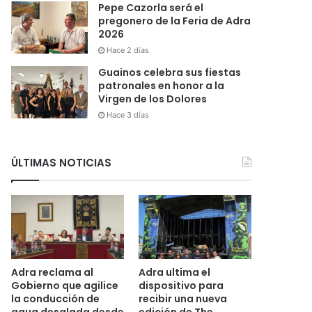
Pepe Cazorla será el
pregonero de la Feria de Adra
2026
Hace 2 días
Guainos celebra sus fiestas
patronales en honor a la
Virgen de los Dolores
Hace 3 días
ÚLTIMAS NOTICIAS
Adra reclama al
Adra ultima el
Gobierno que agilice
dispositivo para
la conducción de
recibir una nueva
agua desalada desde
edición de The