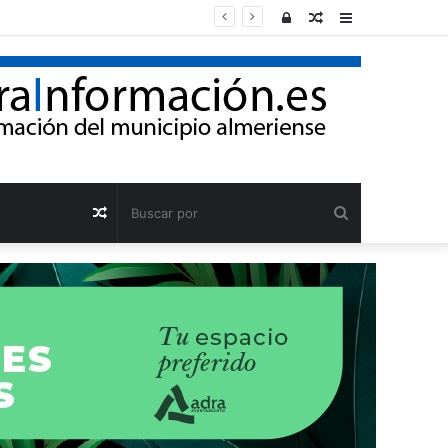
Acceso
Publicación
Barra
al
lateral
azar
Buscar
Publicación
por
al
azar