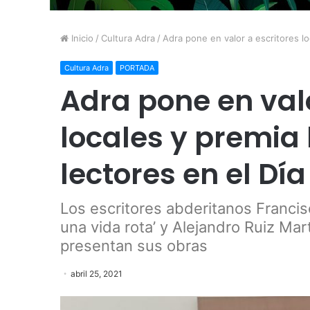
Inicio
/
Cultura Adra
/
Adra pone en valor a escritores lo
Cultura Adra
PORTADA
Adra pone en valo
locales y premia
lectores en el Día
Los escritores abderitanos Francisc
una vida rota’ y Alejandro Ruiz Mar
presentan sus obras
abril 25, 2021