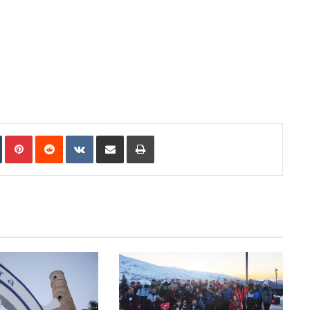
In
Tumblr
Pinterest
Reddit
VKontakte
Compartir por correo electrónico
Imprimir