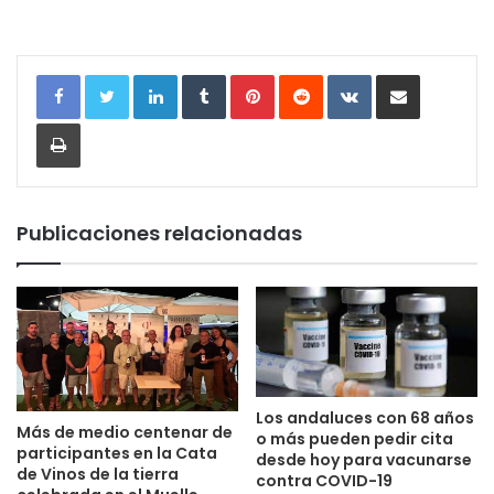
LinkedIn
Tumblr
Pinterest
Reddit
VKontakte
Compartir por correo electrónic
Imprimir
Publicaciones relacionadas
Los andaluces con 68 años
Más de medio centenar de
o más pueden pedir cita
participantes en la Cata
desde hoy para vacunarse
de Vinos de la tierra
contra COVID-19