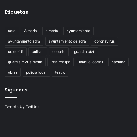
Etiquetas
adra
Almeria
almería
ayuntamiento
ayuntamiento adra
ayuntamiento de adra
coronavirus
covid-19
cultura
deporte
guardia civil
guardia civil almeria
jose crespo
manuel cortes
navidad
obras
policía local
teatro
Síguenos
Tweets by Twitter