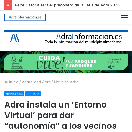
Pepe Cazorla será el pregonero de la Feria de Adra 2026
M
Inicio
/
Actualidad Adra
/
Noticias Adra
Noticias Adra
PORTADA
Adra instala un ‘Entorno
Virtual’ para dar
“autonomía” a los vecinos