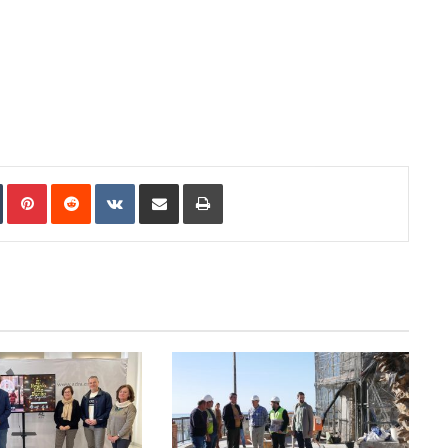
In
Tumblr
Pinterest
Reddit
VKontakte
Compartir por correo electrónico
Imprimir