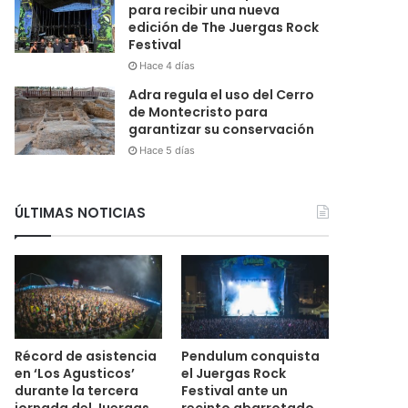
para recibir una nueva
edición de The Juergas Rock
Festival
Hace 4 días
Adra regula el uso del Cerro
de Montecristo para
garantizar su conservación
Hace 5 días
ÚLTIMAS NOTICIAS
Récord de asistencia
Pendulum conquista
en ‘Los Agusticos’
el Juergas Rock
durante la tercera
Festival ante un
jornada del Juergas
recinto abarrotado