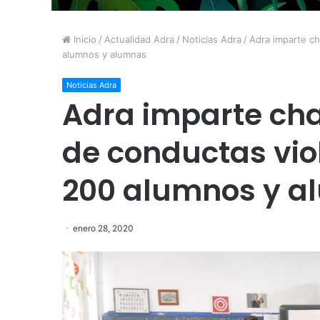
Inicio
/
Actualidad Adra
/
Noticias Adra
/
Adra imparte ch
alumnos y alumnas
Noticias Adra
Adra imparte cha
de conductas vio
200 alumnos y a
enero 28, 2020