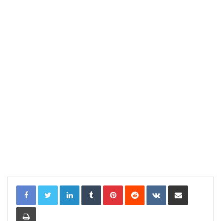
LinkedIn
Tumblr
Pinterest
Reddit
VKontakte
Compartir por correo electrónic
Imprimir