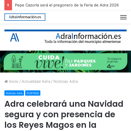
Guainos celebra sus fiestas patronales en honor a la Virgen de los Dolores
M
Inicio
/
Actualidad Adra
/
Noticias Adra
Noticias Adra
PORTADA
Adra celebrará una Navidad
segura y con presencia de
los Reyes Magos en la