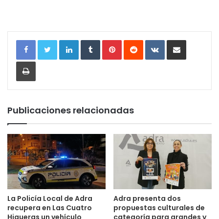
LinkedIn
Tumblr
Pinterest
Reddit
VKontakte
Compartir por correo electrónic
Imprimir
Publicaciones relacionadas
La Policía Local de Adra
Adra presenta dos
recupera en Las Cuatro
propuestas culturales de
Higueras un vehículo
categoría para grandes y