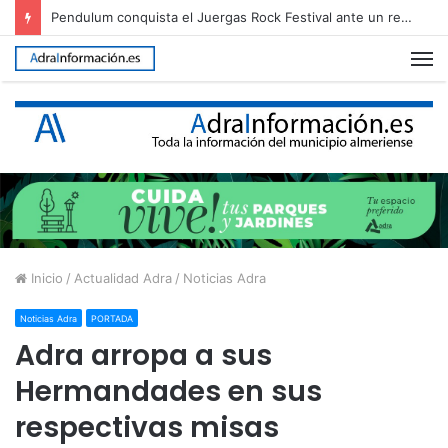
Pendulum conquista el Juergas Rock Festival ante un recinto abarrotado
M
Inicio
/
Actualidad Adra
/
Noticias Adra
Noticias Adra
PORTADA
Adra arropa a sus
Hermandades en sus
respectivas misas