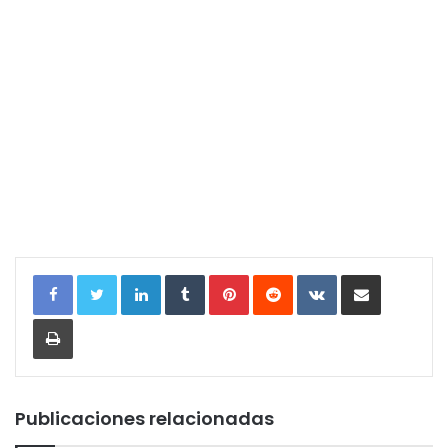
LinkedIn
Tumblr
Pinterest
Reddit
VKontakte
Compartir por correo electrónic
Imprimir
Publicaciones relacionadas