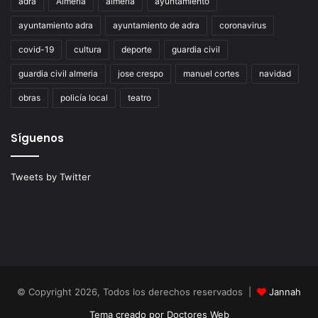
adra
Almeria
almería
ayuntamiento
ayuntamiento adra
ayuntamiento de adra
coronavirus
covid-19
cultura
deporte
guardia civil
guardia civil almeria
jose crespo
manuel cortes
navidad
obras
policía local
teatro
Síguenos
Tweets by Twitter
© Copyright 2026, Todos los derechos reservados |
Jannah
Tema creado por Doctores Web