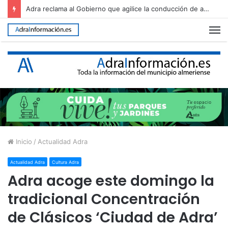
Adra reclama al Gobierno que agilice la conducción de agua desalada desde el Campo de Dalías
M
Inicio
/
Actualidad Adra
Actualidad Adra
Cultura Adra
Adra acoge este domingo la
tradicional Concentración
de Clásicos ‘Ciudad de Adra’