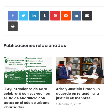
LinkedIn
Tumblr
Pinterest
Reddit
VKontakte
Compartir por correo electrónic
Imprimir
Publicaciones relacionadas
El Ayuntamiento de Adra
Adra y Justicia firman un
celebrará con sus vecinos
acuerdo en relación a la
el Día de Andalucía con
justicia en menores
actos en el núcleo urbano
febrero 21, 2022
y barriadas