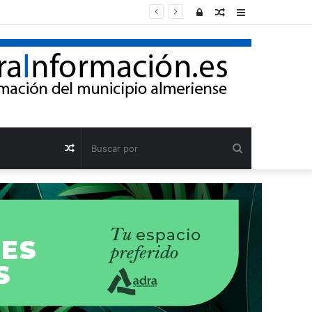
Acceso
Publicación
Barra
al
lateral
azar
Buscar
Publicación
por
al
azar