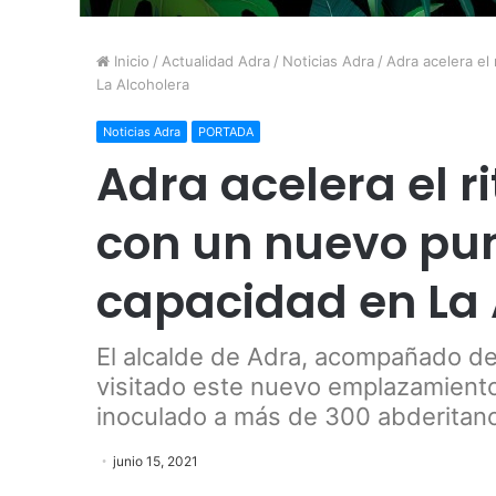
Inicio
/
Actualidad Adra
/
Noticias Adra
/
Adra acelera e
La Alcoholera
Noticias Adra
PORTADA
Adra acelera el 
con un nuevo pu
capacidad en La 
El alcalde de Adra, acompañado del
visitado este nuevo emplazamient
inoculado a más de 300 abderitan
junio 15, 2021