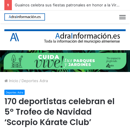
El cartel de la Feria y Fiestas de Adra 2026, elegido entre 26 propuestas
M
Inicio
/
Deportes Adra
Deportes Adra
170 deportistas celebran el
5º Trofeo de Navidad
‘Scorpio Kárate Club’