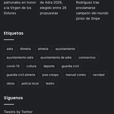
Etiquetas
adra
Almeria
almería
ayuntamiento
ayuntamiento adra
ayuntamiento de adra
coronavirus
covid-19
cultura
deporte
guardia civil
guardia civil almeria
jose crespo
manuel cortes
navidad
obras
policía local
teatro
Síguenos
Tweets by Twitter