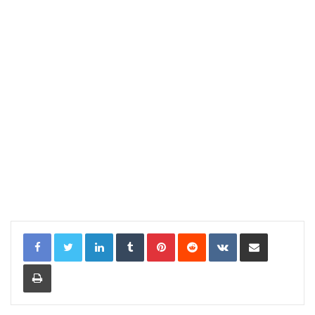
LinkedIn
Tumblr
Pinterest
Reddit
VKontakte
Compartir por correo electrónic
Imprimir