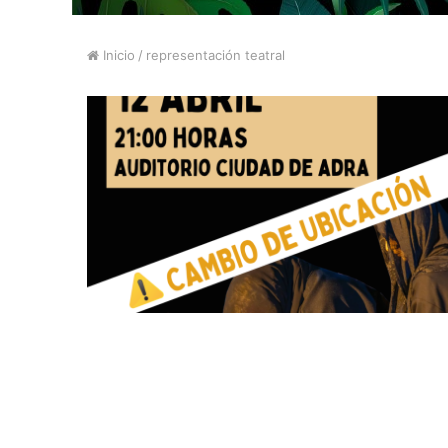
Inicio
/
representación teatral