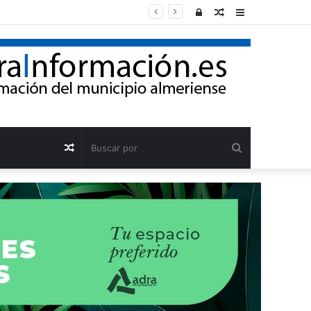
Acceso
Publicación
Barra
al
lateral
azar
Buscar
Publicación
por
al
azar