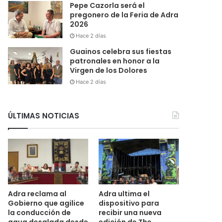
Pepe Cazorla será el
pregonero de la Feria de Adra
2026
Hace 2 días
Guainos celebra sus fiestas
patronales en honor a la
Virgen de los Dolores
Hace 2 días
ÚLTIMAS NOTICIAS
Adra reclama al
Adra ultima el
Gobierno que agilice
dispositivo para
la conducción de
recibir una nueva
agua desalada desde
edición de The