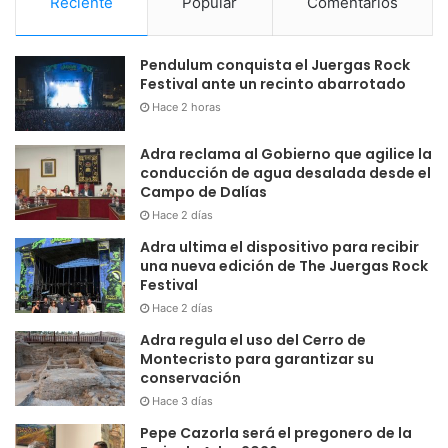
Reciente
Popular
Comentarios
Pendulum conquista el Juergas Rock
Festival ante un recinto abarrotado
Hace 2 horas
Adra reclama al Gobierno que agilice la
conducción de agua desalada desde el
Campo de Dalías
Hace 2 días
Adra ultima el dispositivo para recibir
una nueva edición de The Juergas Rock
Festival
Hace 2 días
Adra regula el uso del Cerro de
Montecristo para garantizar su
conservación
Hace 3 días
Pepe Cazorla será el pregonero de la