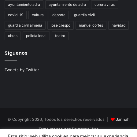
ayuntamiento adra
ayuntamiento de adra
coronavirus
covid-19
cultura
deporte
guardia civil
guardia civil almeria
jose crespo
manuel cortes
navidad
obras
policía local
teatro
Síguenos
Tweets by Twitter
© Copyright 2026, Todos los derechos reservados |
Jannah
Tema creado por Doctores Web
Este sitio web utiliza cookies para mejorar su experiencia.