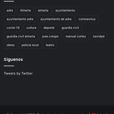
adra
Almeria
almería
ayuntamiento
ayuntamiento adra
ayuntamiento de adra
coronavirus
covid-19
cultura
deporte
guardia civil
guardia civil almeria
jose crespo
manuel cortes
navidad
obras
policía local
teatro
Síguenos
Tweets by Twitter