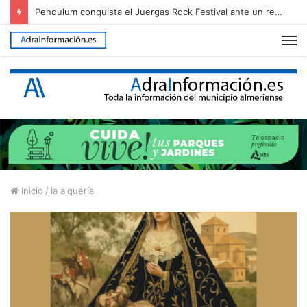
Pendulum conquista el Juergas Rock Festival ante un recinto abarrotado
M
Inicio
/
la alquería