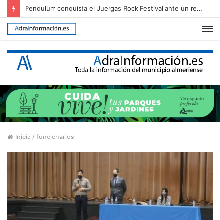
Pendulum conquista el Juergas Rock Festival ante un recinto abarrotado
M
Inicio
/
funcionarios