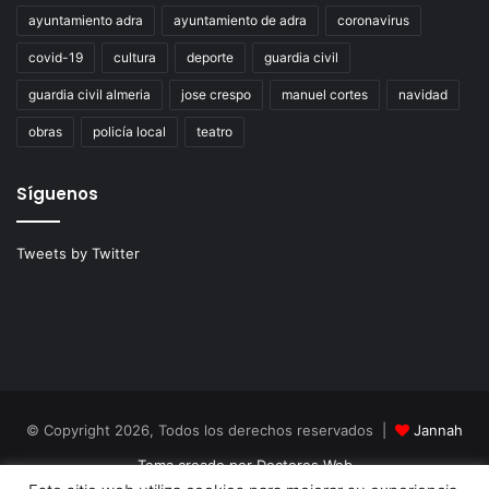
ayuntamiento adra
ayuntamiento de adra
coronavirus
covid-19
cultura
deporte
guardia civil
guardia civil almeria
jose crespo
manuel cortes
navidad
obras
policía local
teatro
Síguenos
Tweets by Twitter
© Copyright 2026, Todos los derechos reservados |
Jannah
Tema creado por Doctores Web