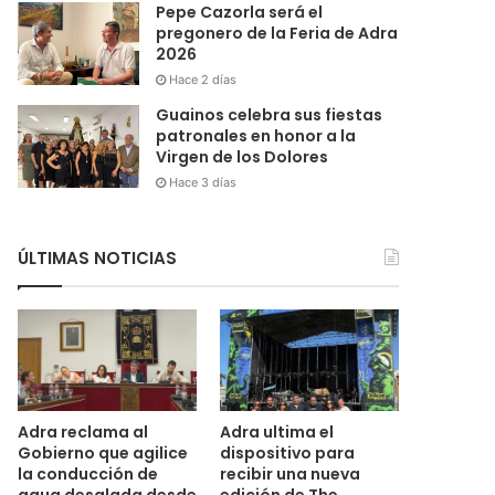
Pepe Cazorla será el
pregonero de la Feria de Adra
2026
Hace 2 días
Guainos celebra sus fiestas
patronales en honor a la
Virgen de los Dolores
Hace 3 días
ÚLTIMAS NOTICIAS
Adra reclama al
Adra ultima el
Gobierno que agilice
dispositivo para
la conducción de
recibir una nueva
agua desalada desde
edición de The