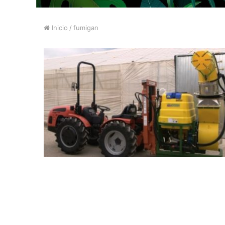
Inicio
/
fumigan