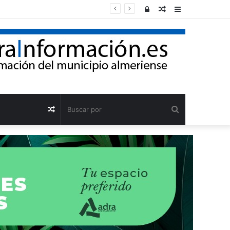
Acceso
Publicación
Barra
al
lateral
azar
Buscar
Publicación
por
al
azar