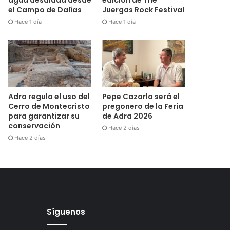
el Campo de Dalías
Juergas Rock Festival
Hace 1 día
Hace 1 día
Adra regula el uso del
Pepe Cazorla será el
Cerro de Montecristo
pregonero de la Feria
para garantizar su
de Adra 2026
conservación
Hace 2 días
Hace 2 días
Síguenos