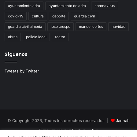
ayuntamiento adra
ayuntamiento de adra
coronavirus
covid-19
cultura
deporte
guardia civil
guardia civil almeria
jose crespo
manuel cortes
navidad
obras
policía local
teatro
Síguenos
Tweets by Twitter
© Copyright 2026, Todos los derechos reservados |
Jannah
Tema creado por Doctores Web