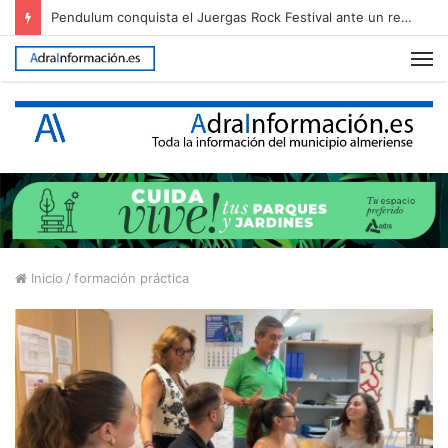
Pendulum conquista el Juergas Rock Festival ante un recinto abarrotado
M
Inicio
/
formación práctica