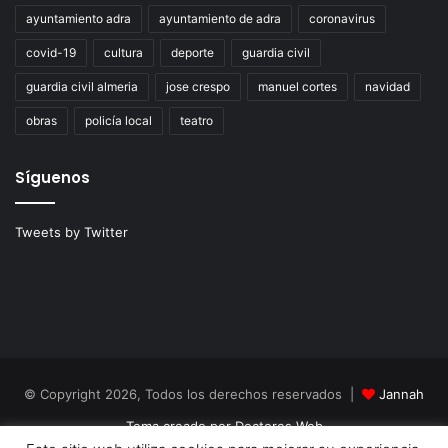
ayuntamiento adra
ayuntamiento de adra
coronavirus
covid-19
cultura
deporte
guardia civil
guardia civil almeria
jose crespo
manuel cortes
navidad
obras
policía local
teatro
Síguenos
Tweets by Twitter
© Copyright 2026, Todos los derechos reservados |
Jannah
Tema creado por Doctores Web