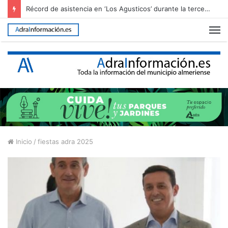
Récord de asistencia en ‘Los Agusticos’ durante la tercera jornada del Juergas Rock
M
Inicio
/
fiestas adra 2025