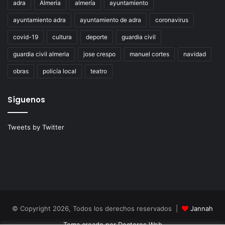
adra
Almeria
almería
ayuntamiento
ayuntamiento adra
ayuntamiento de adra
coronavirus
covid-19
cultura
deporte
guardia civil
guardia civil almeria
jose crespo
manuel cortes
navidad
obras
policía local
teatro
Síguenos
Tweets by Twitter
© Copyright 2026, Todos los derechos reservados |
Jannah
Tema creado por Doctores Web