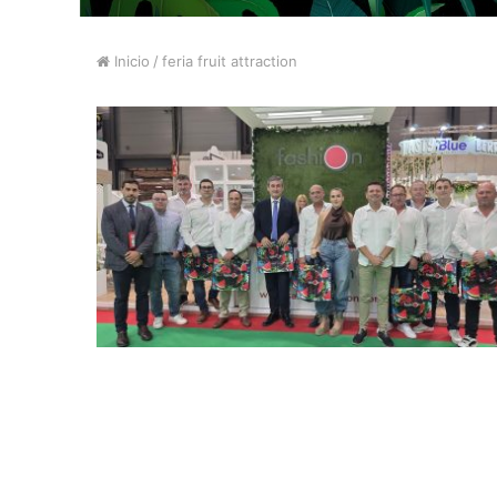
Inicio
/
feria fruit attraction