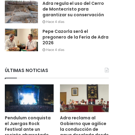
Adra regula el uso del Cerro
de Montecristo para
garantizar su conservación
Hace 4 días
Pepe Cazorla será el
pregonero de la Feria de Adra
2026
Hace 4 días
ÚLTIMAS NOTICIAS
Pendulum conquista
Adra reclama al
el Juergas Rock
Gobierno que agilice
Festival ante un
la conducción de
recinto abarrotado
agua desalada desde