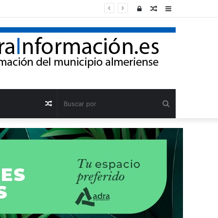
Acceso
Publicación
Barra
al
lateral
azar
Buscar
Publicación
por
al
azar