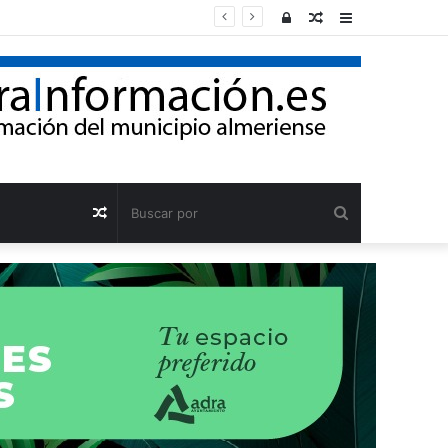
Acceso
Publicación
Barra
al
lateral
azar
Buscar
Publicación
por
al
azar