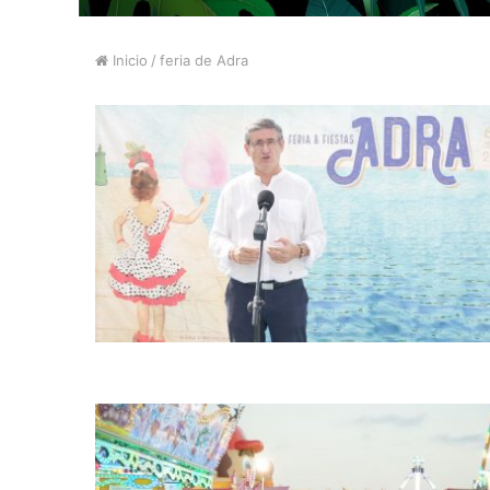
Inicio
/
feria de Adra