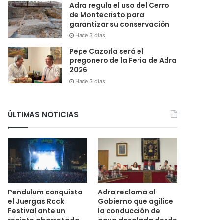
Adra regula el uso del Cerro
de Montecristo para
garantizar su conservación
Hace 3 días
Pepe Cazorla será el
pregonero de la Feria de Adra
2026
Hace 3 días
ÚLTIMAS NOTICIAS
Pendulum conquista
Adra reclama al
el Juergas Rock
Gobierno que agilice
Festival ante un
la conducción de
recinto abarrotado
agua desalada desde