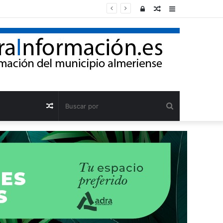
Acceso
Publicación
Barra
al
lateral
azar
Buscar
Publicación
por
al
azar