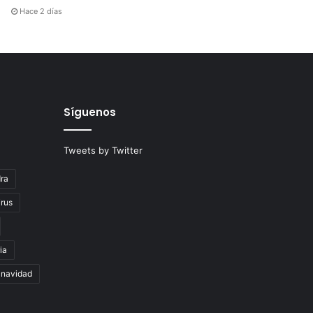
Hace 2 días
Síguenos
Tweets by Twitter
ra
rus
ia
navidad