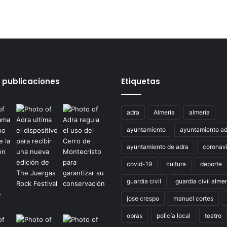
 publicaciones
Etiquetas
adra
Almeria
almería
ayuntamiento
ayuntamiento ad
ayuntamiento de adra
coronavi
covid-19
cultura
deporte
guardia civil
guardia civil almer
jose crespo
manuel cortes
obras
policía local
teatro