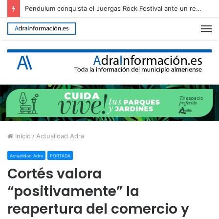
Pendulum conquista el Juergas Rock Festival ante un recinto abarrotado
M
Inicio
/
Actualidad Adra
Actualidad Adra
PORTADA
Cortés valora
“positivamente” la
reapertura del comercio y