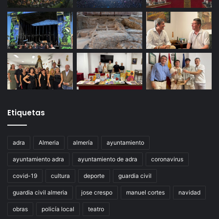
Etiquetas
adra
Almeria
almería
ayuntamiento
ayuntamiento adra
ayuntamiento de adra
coronavirus
covid-19
cultura
deporte
guardia civil
guardia civil almeria
jose crespo
manuel cortes
navidad
obras
policía local
teatro