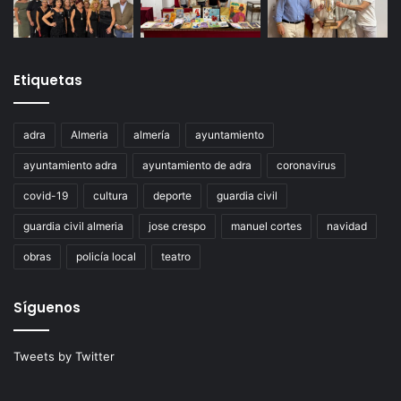
Etiquetas
adra
Almeria
almería
ayuntamiento
ayuntamiento adra
ayuntamiento de adra
coronavirus
covid-19
cultura
deporte
guardia civil
guardia civil almeria
jose crespo
manuel cortes
navidad
obras
policía local
teatro
Síguenos
Tweets by Twitter