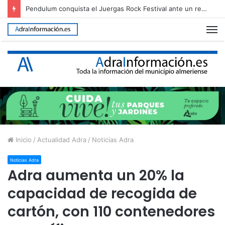
Adra reclama al Gobierno que agilice la conducción de agua desalada desde el Campo de Dalías
M
Inicio
/
Actualidad Adra
/
Noticias Adra
Noticias Adra
Adra aumenta un 20% la
capacidad de recogida de
cartón, con 110 contenedores