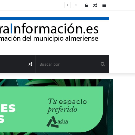
Acceso
Publicación
Barra
al
lateral
azar
Buscar
Publicación
por
al
azar