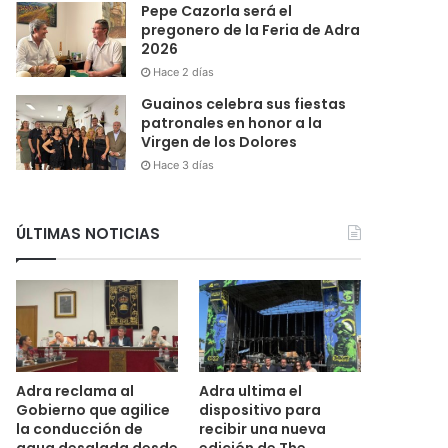
Pepe Cazorla será el
pregonero de la Feria de Adra
2026
Hace 2 días
Guainos celebra sus fiestas
patronales en honor a la
Virgen de los Dolores
Hace 3 días
ÚLTIMAS NOTICIAS
Adra reclama al
Adra ultima el
Gobierno que agilice
dispositivo para
la conducción de
recibir una nueva
agua desalada desde
edición de The