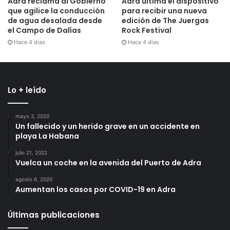
Adra reclama al Gobierno
Adra ultima el dispositivo
que agilice la conducción
para recibir una nueva
de agua desalada desde
edición de The Juergas
el Campo de Dalías
Rock Festival
Hace 4 días
Hace 4 días
Lo + leído
mayo 3, 2020
Un fallecido y un herido grave en un accidente en
playa La Habana
julio 21, 2022
Vuelca un coche en la avenida del Puerto de Adra
agosto 6, 2020
Aumentan los casos por COVID-19 en Adra
Últimas publicaciones