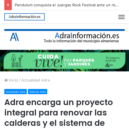
Adra reclama al Gobierno que agilice la conducción de agua desalada desde el Campo de Dalías
M
Inicio
/
Actualidad Adra
Actualidad Adra
Noticias Adra
Adra encarga un proyecto
integral para renovar las
calderas y el sistema de