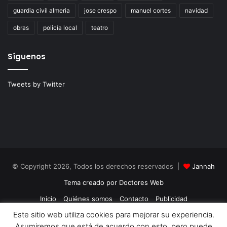
guardia civil almeria
jose crespo
manuel cortes
navidad
obras
policía local
teatro
Síguenos
Tweets by Twitter
© Copyright 2026, Todos los derechos reservados |
Jannah
Tema creado por Doctores Web
Inicio
Quiénes somos
Contacto
Publicidad
Este sitio web utiliza cookies para mejorar su experiencia.
Política de Cookies
Política de Privacidad
Asumiremos que está de acuerdo con esto, pero puede